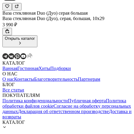
Ваза стеклянная Duo (Дуо) серая большая
Ваза стеклянная Duo (Дуо), серая, большая, 10х29
3 990 ₽
Открыть каталог
КАТАЛОГ
Ванная
Гостинная
Хиты
Подборки
О НАС
О нас
Контакты
Благотворительность
Партнерам
БЛОГ
Все статьи
ПОКУПАТЕЛЯМ
Политика конфиденциальности
Публичная оферта
Политика
обработки файлов cookie
Согласие на обработку персональных
данных
Декларация об ответственном производстве
Доставка и
возвраты
КАТАЛОГ