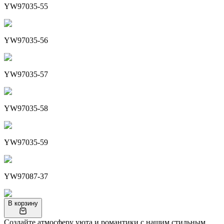
YW97035-55
YW97035-56
YW97035-57
YW97035-58
YW97035-59
YW97087-37
В корзину
Создайте атмосферу уюта и романтики с нашим стильным