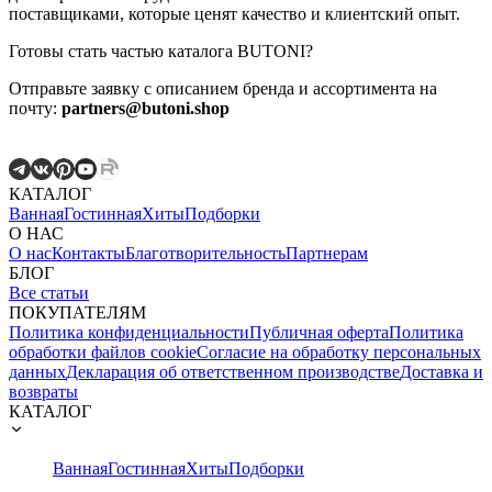
поставщиками, которые ценят качество и клиентский опыт.
Готовы стать частью каталога BUTONI?
Отправьте заявку с описанием бренда и ассортимента на
почту:
partners@butoni.shop
КАТАЛОГ
Ванная
Гостинная
Хиты
Подборки
О НАС
О нас
Контакты
Благотворительность
Партнерам
БЛОГ
Все статьи
ПОКУПАТЕЛЯМ
Политика конфиденциальности
Публичная оферта
Политика
обработки файлов cookie
Согласие на обработку персональных
данных
Декларация об ответственном производстве
Доставка и
возвраты
КАТАЛОГ
Ванная
Гостинная
Хиты
Подборки