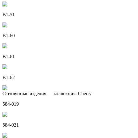
B1-51
B1-60
B1-61
B1-62
Стеклянные изделия — коллекция: Cherry
584-019
584-021