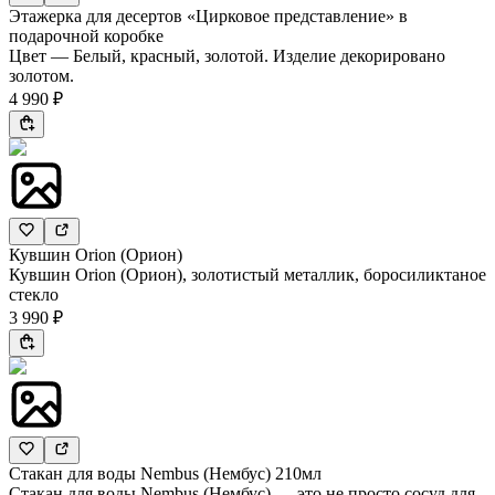
Этажерка для десертов «Цирковое представление» в
подарочной коробке
Цвет — Белый, красный, золотой. Изделие декорировано
золотом.
4 990 ₽
Кувшин Orion (Орион)
Кувшин Orion (Орион), золотистый металлик, боросиликтаное
стекло
3 990 ₽
Стакан для воды Nembus (Нембус) 210мл
Стакан для воды Nembus (Нембус) — это не просто сосуд для