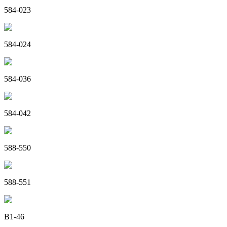
584-023
584-024
584-036
584-042
588-550
588-551
B1-46