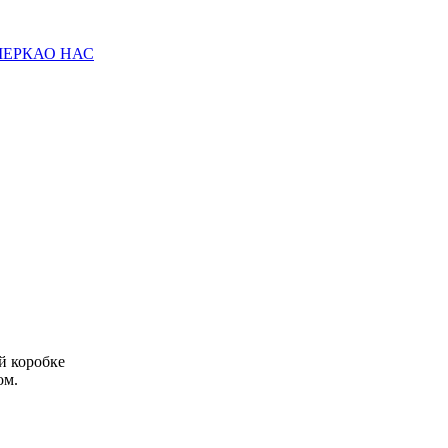
МЕРКА
О НАС
й коробке
ом.