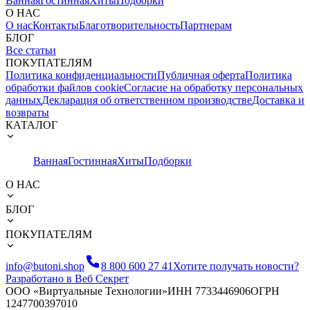
Ванная
Гостинная
Хиты
Подборки
О НАС
О нас
Контакты
Благотворительность
Партнерам
БЛОГ
Все статьи
ПОКУПАТЕЛЯМ
Политика конфиденциальности
Публичная оферта
Политика
обработки файлов cookie
Согласие на обработку персональных
данных
Декларация об ответственном производстве
Доставка и
возвраты
КАТАЛОГ
Ванная
Гостинная
Хиты
Подборки
О НАС
БЛОГ
ПОКУПАТЕЛЯМ
info@butoni.shop
8 800 600 27 41
Хотите получать новости?
Разработано в Веб Секрет
ООО «Виртуальные Технологии»
ИНН 7733446906
ОГРН
1247700397010