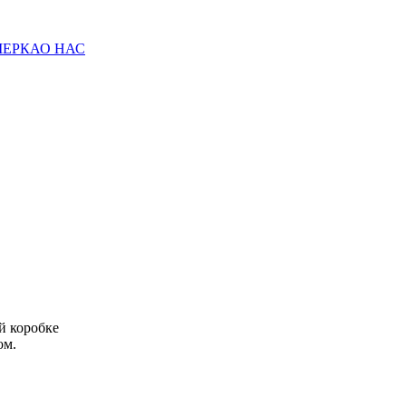
МЕРКА
О НАС
й коробке
ом.